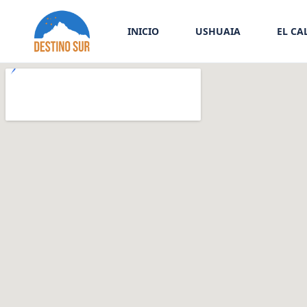
INICIO
USHUAIA
EL CA