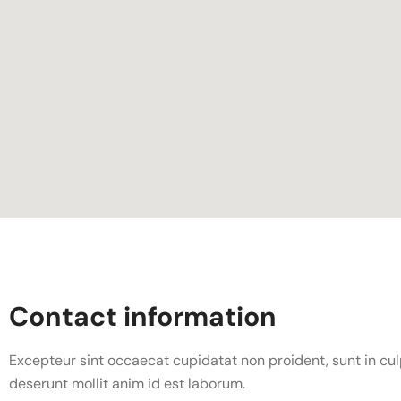
Contact information
Excepteur sint occaecat cupidatat non proident, sunt in culp
deserunt mollit anim id est laborum.