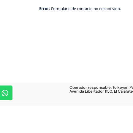
Error:
Formulario de contacto no encontrado.
Operador responsable: Tolkeyen Pata
Avenida Libertador 1150, El Calafat