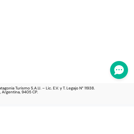
gonia Turismo S.A.U. – Lic. E.V. y T. Legajo N° 11938.
e, Argentina, 9405 CP.
Términos y Condiciones