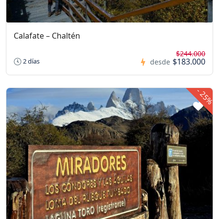
Calafate – Chaltén
$244.000
$183.000
2 días
desde
-
25%