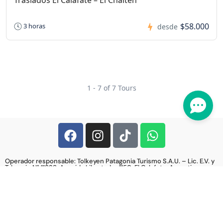
Traslados El Calafate – El Chaltén
$58.000
3 horas
desde
1 - 7 of 7 Tours
Operador responsable: Tolkeyen Patagonia Turismo S.A.U. – Lic. E.V. y
T. Legajo N° 11938. Avenida Libertador 1150, El Calafate, Argentina,
9405 CP.
© Copyright Destino Sur
Términos y Condiciones