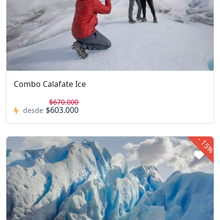
Combo Calafate Ice
$670.000
$603.000
desde
-
15%