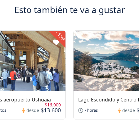
Esto también te va a gustar
-
15%
s aeropuerto Ushuaia
Lago Escondido y Centro 
$16.000
$13.600
tos
desde
7 horas
desde