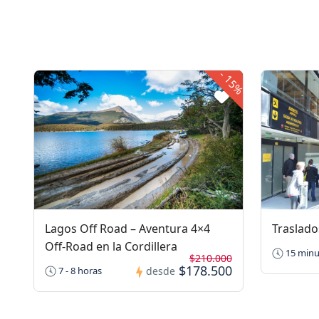
-
15%
Lagos Off Road – Aventura 4×4
Traslado
Off-Road en la Cordillera
15 minu
$210.000
$178.500
7 - 8 horas
desde