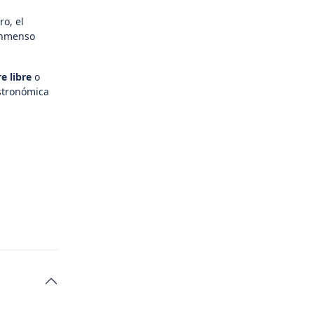
ro, el
 inmenso
re libre
o
astronómica