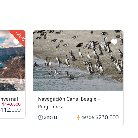
-
20%
Invernal
Navegación Canal Beagle –
$140.000
Pingüinera
$112.000
$230.000
5 horas
desde