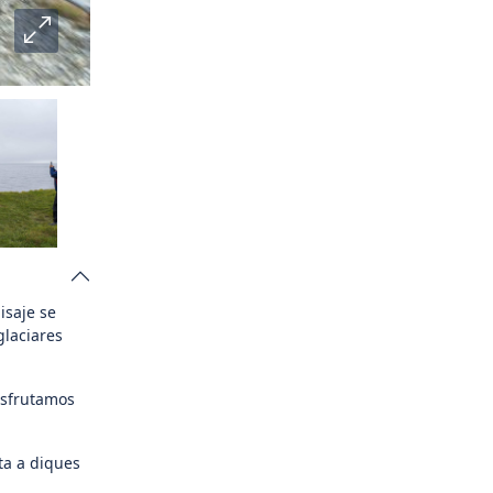
isaje se
glaciares
isfrutamos
ta a diques