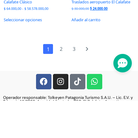
Calafate Clásico
Traslados aeropuerto El Calafate
$
64.000,00
-
$
58.578.000,00
$
30.000,00
$
24.000,00
Seleccionar opciones
Añadir al carrito
2
3
1
Operador responsable: Tolkeyen Patagonia Turismo S.A.U. – Lic. E.V. y
T. Legajo N° 11938. Avenida Libertador 1150, El Calafate, Argentina,
9405 CP.
© Copyright Destino Sur
Términos y Condiciones