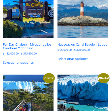
Full Day Chaltén – Mirador de los
Navegación Canal Beagle – Lobos
Cóndores Y Chorrillo
$
75.000,00
-
$
320.000,00
$
112.000,00
-
$
313.600,00
Seleccionar opciones
Seleccionar opciones
¡Oferta!
¡Oferta!