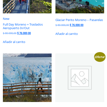
New
Glaciar Perito Moreno – Pasarelas
Full Day Moreno + Traslados
$
80.000,00
$
76.000,00
Aeropuerto In/Out
$
80.000,00
$
76.000,00
Añadir al carrito
Añadir al carrito
¡Oferta!